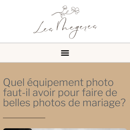
Quel équipement photo
faut-il avoir pour faire de
belles photos de mariage?