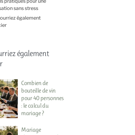
ls pratiques pour une
ation sans stress
ourriez également
ier
urriez également
r
Combien de
bouteille de vin
pour 40 personnes
: le calcul du
mariage ?
Mariage