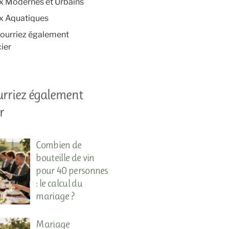
ux Modernes et Urbains
ux Aquatiques
ourriez également
ier
urriez également
r
Combien de
bouteille de vin
pour 40 personnes
: le calcul du
mariage ?
Mariage