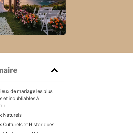
aire
lieux de mariage les plus
es et inoubliables à
rir
ux Naturels
x Culturels et Historiques