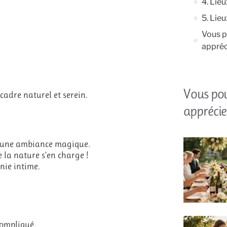
4. Lie
5. Lie
Vous p
appréc
Vous po
cadre naturel et serein.
apprécie
e une ambiance magique.
la nature s’en charge !
nie intime.
compliqué.