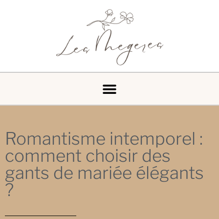
Romantisme intemporel :
comment choisir des
gants de mariée élégants
?