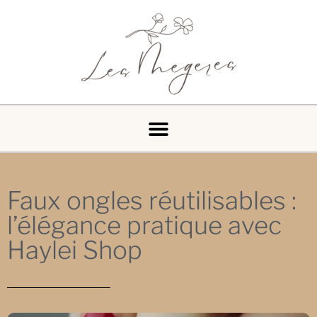
Faux ongles réutilisables :
l’élégance pratique avec
Haylei Shop