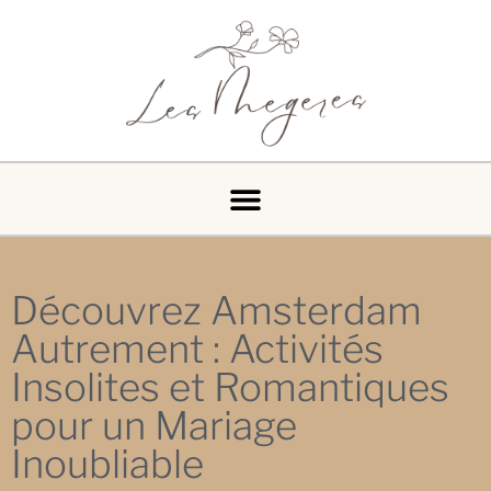
Découvrez Amsterdam
Autrement : Activités
Insolites et Romantiques
pour un Mariage
Inoubliable