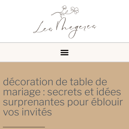
décoration de table de
mariage : secrets et idées
surprenantes pour éblouir
vos invités