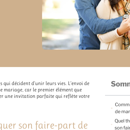
Somm
 qui décident d’unir leurs vies. L’envoi de
de mariage, car le premier élément que
éer une invitation parfaite qui reflète votre
Commen
de mar
Quel th
quer son faire-part de
son fai