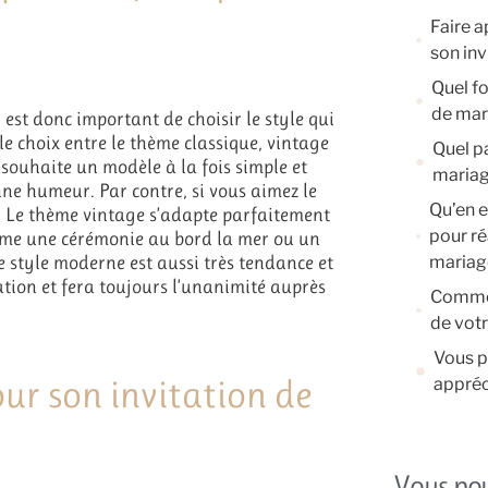
Faire a
son inv
Quel fo
de mar
l est donc important de choisir le style qui
e choix entre le thème classique, vintage
Quel pa
e souhaite un modèle à la fois simple et
mariag
nne humeur. Par contre, si vous aimez le
Qu’en e
ge. Le thème vintage s’adapte parfaitement
pour ré
mme une cérémonie au bord la mer ou un
le style moderne est aussi très tendance et
mariag
ration et fera toujours l’unanimité auprès
Commen
de votr
Vous p
our son invitation de
appréc
Vous po