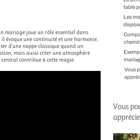
table 
Les mei
dispos
 un mariage joue un rôle essentiel dans
Compar
 il évoque une continuité et une harmonie,
chemin
nter d’une nappe classique quand un
Exempl
ation, mais aussi créer une atmosphère
central contribue à cette magie.
mariag
Vous p
appréc
Vous po
apprécie