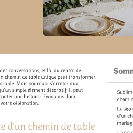
Somm
des conversations, et là, au centre de
 un chemin de table unique peut transformer
orable. Mais pourquoi s’arrêter aux
u’un simple élément décoratif. Il peut
Sublim
conter une histoire. Évoquons donc
chemin 
 votre célébration.
La sign
d’un ch
ce d’un chemin de table
mariag
La per