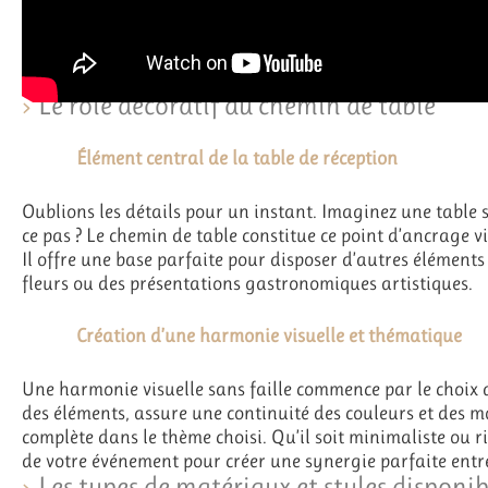
Le rôle décoratif du chemin de table
Élément central de la table de réception
Oublions les détails pour un instant. Imaginez une table sa
ce pas ? Le chemin de table constitue ce point d’ancrage vis
Il offre une base parfaite pour disposer d’autres éléments 
fleurs ou des présentations gastronomiques artistiques.
Création d’une harmonie visuelle et thématique
Une harmonie visuelle sans faille commence par le choix d
des éléments, assure une continuité des couleurs et des m
complète dans le thème choisi. Qu’il soit minimaliste ou r
de votre événement pour créer une synergie parfaite entre
Les types de matériaux et styles disponib