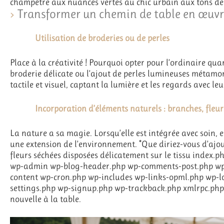
champêtre aux nuances vertes au chic urbain aux tons de b
Transformer un chemin de table en œuvr
Utilisation de broderies ou de perles
Place à la créativité ! Pourquoi opter pour l’ordinaire qua
broderie délicate ou l’ajout de perles lumineuses métamo
tactile et visuel, captant la lumière et les regards avec leu
Incorporation d’éléments naturels : branches, fleur
La nature a sa magie. Lorsqu’elle est intégrée avec soin, 
une extension de l’environnement. *Que diriez-vous d’ajo
fleurs séchées disposées délicatement sur le tissu index.
wp-admin wp-blog-header.php wp-comments-post.php wp-
content wp-cron.php wp-includes wp-links-opml.php wp-
settings.php wp-signup.php wp-trackback.php xmlrpc.php 
nouvelle à la table.