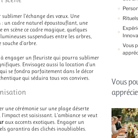
Person
r sublimer l’échange des vœux. Une
Rituel
: un cadre naturel époustouflant, une
Expéri
re en scène ce cadre magique, quelques
Innova
 lumineuses suspendues entre les arbres,
e souche d’arbre.
Vous p
appréc
 à engager un fleuriste qui pourra sublimer
gnifiques. Envisagez aussi la location d’un
, qui se fondra parfaitement dans le décor
uthentique qui séduira tous vos convives.
Vous po
apprécie
anisation
ser une cérémonie sur une plage déserte
l’impact est saisissant. L’ambiance se veut
ur
aux accents exotiques. Engager un
s garantira des clichés inoubliables.