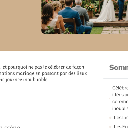
Somm
 et pourquoi ne pas le célébrer de façon
mations mariage en passant par des lieux
ne journée inoubliable.
Célébre
idées u
cérémo
inoubli
Les Li
n scène
Les En