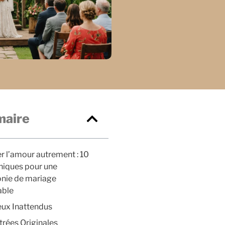
aire
r l’amour autrement : 10
niques pour une
nie de mariage
able
eux Inattendus
trées Originales