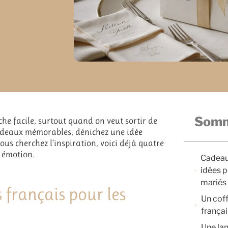
Somm
he facile, surtout quand on veut sortir de
 cadeaux mémorables, dénichez une
idée
 vous cherchez l’inspiration, voici déjà quatre
t émotion.
Cadeaux
idées p
mariés
 français pour les
Un coff
françai
Une la