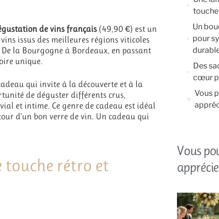
touche 
Un bouq
égustation de vins français
(49,90 €) est un
pour s
 vins issus des meilleures régions viticoles
e. De la Bourgogne à Bordeaux, en passant
durabl
oire unique.
Des sa
cœur p
cadeau qui invite à la découverte et à la
Vous p
rtunité de déguster différents crus,
appréc
ial et intime. Ce genre de cadeau est idéal
our d’un bon verre de vin. Un cadeau qui
Vous po
 touche rétro et
apprécie