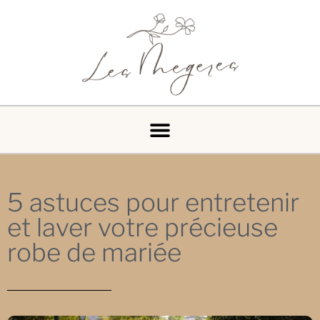
5 astuces pour entretenir
et laver votre précieuse
robe de mariée